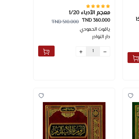
معجم الأدباء 1/20
ا
360.000 TND
510.000 TND
ياقوت الحمودي
دار النوادر