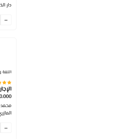
دار الذ
اللغة و
الإجار
0.000 TND
محمد
المازر