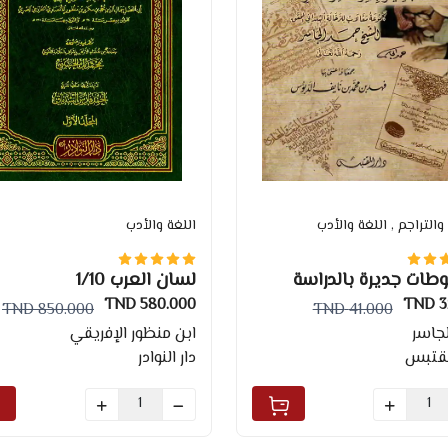
 والتراجم
, اللغة والأدب
اللغة والأدب
ات جديرة بالدراسة
لسان العرب 1/10
ر
580.000 TND
32
850.000 TND
41.000 TND
جاسر
ابن منظور الإفريقي
مقتبس
دار النوادر