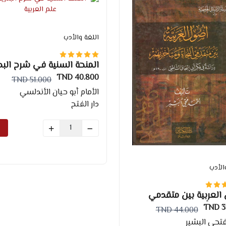
اللغة والأدب
المنحة السنية في شرح البد
في علم العربية
40.800 TND
51.000 TND
الأمام أبو حيان الأندلسي
دار الفتح
الأدب
العربية بين متقدمي
ة ومتأخريهم
35
44.000 TND
تحي البشير