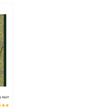
التخريج
(15)
التنمية الذاتية
(125)
تجويد وقراءات
(102)
مقاصد الشريعة
(34)
الفقه الحنبلي
(87)
تراث الآل والأصحاب
(48)
الفقه المقارن
(18)
الفقه الحنفي
(9)
إعجاز القرآن
(12)
التزكية والسلوك
(256)
تربية الأطفال
(118)
الأسرة والزواج
(31)
كتب الأطفال
(1105)
أجهزة الإعلامية
(26)
PC PORTABLE
(4)
Imprimante
(3)
حقائب ومحفظات
اللغة 
(111)
محامل
(6)