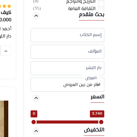
التاريخ والتراجم
(11)
الثقافة العامة
(35)
كيف ت
بحث متقدم
أصول الفقه
(187)
.000 TND
المنطق
(27)
أحمد 
النحو والصرف
(143)
إسم الكتاب
دار الل
البلاغة
(36)
مصطلح الحديث
(95)
المؤلف
الجرح والتعديل
(16)
الأدب
(392)
الروايات
(756)
دار النشر
القواعد الفقهية
(52)
العرض
مواريث
(16)
الطفل والأسرة
(274)
السعر
السيرة النبوية
(128)
التاريخ العام
(179)
تاريخ تونس
(86)
0
3.740
التراجم
(198)
دفاتر وأدوات
(421)
التخفيض
التفسير
(177)