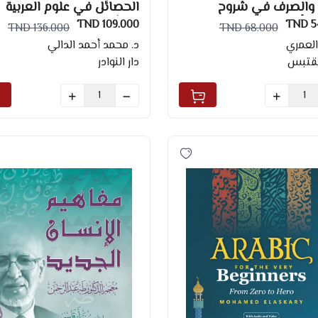
 والصرف في شروح
الحصائل في علوم العربية
 أبي تمام
وتراثها 1/3
109.000 TND
54
136.000 TND
68.000 TND
 العمري
د. محمد أحمد الدالي
مقتبس
دار النوادر