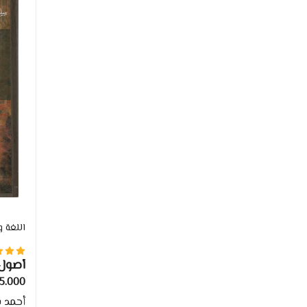
اللغة و
أصول 
النحا
.000 TND
أحمد ف