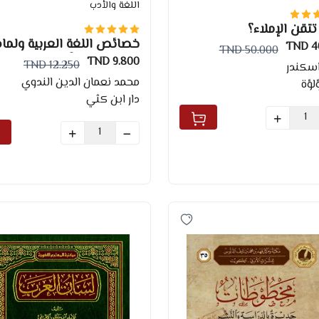
اللغة والأدب
تقن الإملاء؟
خصائص اللغة العربية ولماذ
40
50.000 TND
يجب تعلمها؟
9.800 TND
12.250 TND
اسكندر
محمد نعمان الدين الندوي
ؤلؤة
دار ابن كثي