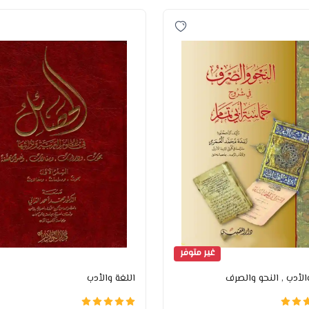
غير متوفر
والأدب
, النحو والصرف
اللغة والأدب