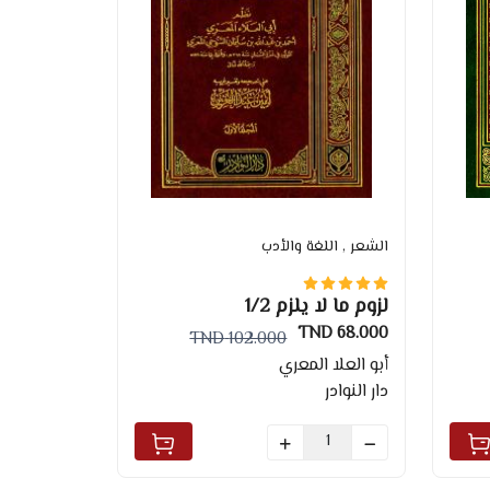
الشعر
, اللغة والأدب
لزوم ما لا يلزم 1/2
68.000 TND
102.000 TND
أبو العلا المعري
دار النوادر